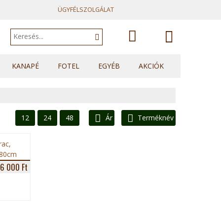
ÜGYFÉLSZOLGÁLAT
A kosár
KANAPÉ
FOTEL
EGYÉB
AKCIÓK
Kanapék
Fotelek
Heverők
üres.
Sarok kanapék
Fotelágyak
Franciaágyak
U sarkok
Ülőkék
Topperek
12
24
48
Ár
Terméknév
Elemes kanapék
6 000 Ft