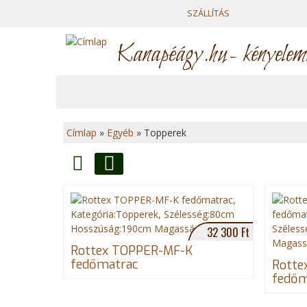
SZÁLLÍTÁS
Kanapéágy.hu
- kényelem
Címlap
»
Egyéb
»
Topperek
J
e
Lista
Rács
l
32 300 Ft
e
Rottex TOPPER-MF-K
n
fedőmatrac
Rotte
fedőm
l