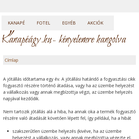
KANAPÉ
FOTEL
EGYÉB
AKCIÓK
Kanapék
Fotelek
Heverők
Kanapéágy.hu
- kényelemre hangolva
Sarok kanapék
Fotelágyak
Franciaágyak
U sarkok
Ülőkék
Topperek
Címlap
Elemes kanapék
J
A jótállás időtartama egy év. A jótállási határidő a fogyasztási cikk
e
fogyasztó részére történő átadása, vagy ha az üzembe helyezést
a vállalkozás vagy annak megbízottja végzi, az üzembe helyezés
l
napjával kezdődik.
e
Nem tartozik jótállás alá a hiba, ha annak oka a termék fogyasztó
részére való átadását követően lépett fel, így például, ha a hibát
n
szakszerűtlen üzembe helyezés (kivéve, ha az üzembe
l
helyezést a vállalkozás, vagy annak megbízottja végezte el,