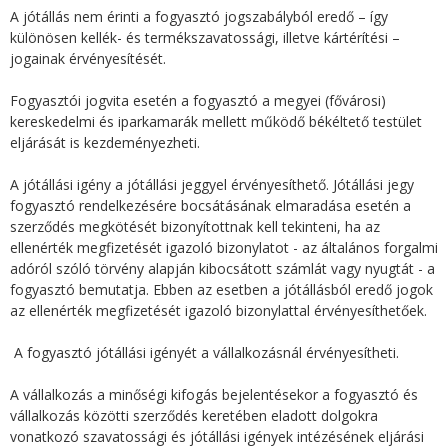
A jótállás nem érinti a fogyasztó jogszabályból eredő – így
különösen kellék- és termékszavatossági, illetve kártérítési –
jogainak érvényesítését.
Fogyasztói jogvita esetén a fogyasztó a megyei (fővárosi)
kereskedelmi és iparkamarák mellett működő békéltető testület
eljárását is kezdeményezheti.
A jótállási igény a jótállási jeggyel érvényesíthető. Jótállási jegy
fogyasztó rendelkezésére bocsátásának elmaradása esetén a
szerződés megkötését bizonyítottnak kell tekinteni, ha az
ellenérték megfizetését igazoló bizonylatot - az általános forgalmi
adóról szóló törvény alapján kibocsátott számlát vagy nyugtát - a
fogyasztó bemutatja. Ebben az esetben a jótállásból eredő jogok
az ellenérték megfizetését igazoló bizonylattal érvényesíthetőek.
A fogyasztó jótállási igényét a vállalkozásnál érvényesítheti.
A vállalkozás a minőségi kifogás bejelentésekor a fogyasztó és
vállalkozás közötti szerződés keretében eladott dolgokra
vonatkozó szavatossági és jótállási igények intézésének eljárási