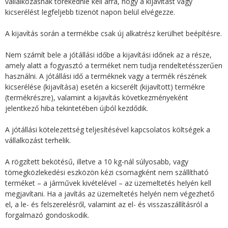
vállalkozásnak törekednie kell arra, hogy a kijavítást vagy
kicserélést legfeljebb tizenöt napon belül elvégezze.
A kijavítás során a termékbe csak új alkatrész kerülhet beépítésre.
Nem számít bele a jótállási időbe a kijavítási időnek az a része,
amely alatt a fogyasztó a terméket nem tudja rendeltetésszerűen
használni. A jótállási idő a terméknek vagy a termék részének
kicserélése (kijavítása) esetén a kicserélt (kijavított) termékre
(termékrészre), valamint a kijavítás következményeként
jelentkező hiba tekintetében újból kezdődik.
A jótállási kötelezettség teljesítésével kapcsolatos költségek a
vállalkozást terhelik.
A rögzített bekötésű, illetve a 10 kg-nál súlyosabb, vagy
tömegközlekedési eszközön kézi csomagként nem szállítható
terméket – a járművek kivételével – az üzemeltetés helyén kell
megjavítani. Ha a javítás az üzemeltetés helyén nem végezhető
el, a le- és felszerelésről, valamint az el- és visszaszállításról a
forgalmazó gondoskodik.