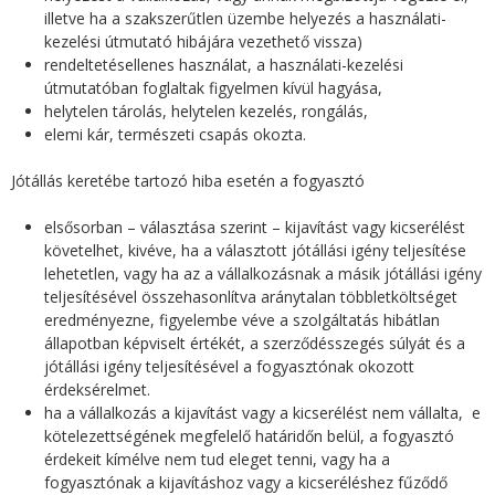
illetve ha a szakszerűtlen üzembe helyezés a használati-
e
kezelési útmutató hibájára vezethető vissza)
rendeltetésellenes használat, a használati-kezelési
g
útmutatóban foglaltak figyelmen kívül hagyása,
helytelen tárolás, helytelen kezelés, rongálás,
i
elemi kár, természeti csapás okozta.
h
Jótállás keretébe tartozó hiba esetén a fogyasztó
e
elsősorban – választása szerint – kijavítást vagy kicserélést
követelhet, kivéve, ha a választott jótállási igény teljesítése
l
lehetetlen, vagy ha az a vállalkozásnak a másik jótállási igény
teljesítésével összehasonlítva aránytalan többletköltséget
y
eredményezne, figyelembe véve a szolgáltatás hibátlan
állapotban képviselt értékét, a szerződésszegés súlyát és a
jótállási igény teljesítésével a fogyasztónak okozott
érdeksérelmet.
ha a vállalkozás a kijavítást vagy a kicserélést nem vállalta, e
kötelezettségének megfelelő határidőn belül, a fogyasztó
érdekeit kímélve nem tud eleget tenni, vagy ha a
fogyasztónak a kijavításhoz vagy a kicseréléshez fűződő