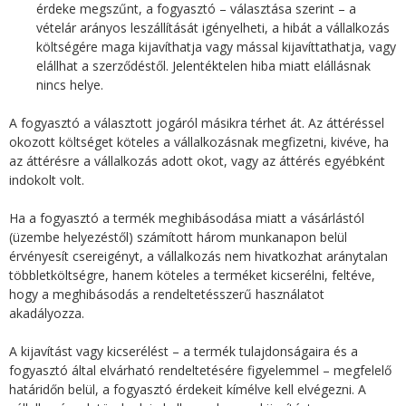
érdeke megszűnt, a fogyasztó – választása szerint – a
vételár arányos leszállítását igényelheti, a hibát a vállalkozás
költségére maga kijavíthatja vagy mással kijavíttathatja, vagy
elállhat a szerződéstől. Jelentéktelen hiba miatt elállásnak
nincs helye.
A fogyasztó a választott jogáról másikra térhet át. Az áttéréssel
okozott költséget köteles a vállalkozásnak megfizetni, kivéve, ha
az áttérésre a vállalkozás adott okot, vagy az áttérés egyébként
indokolt volt.
Ha a fogyasztó a termék meghibásodása miatt a vásárlástól
(üzembe helyezéstől) számított három munkanapon belül
érvényesít csereigényt, a vállalkozás nem hivatkozhat aránytalan
többletköltségre, hanem köteles a terméket kicserélni, feltéve,
hogy a meghibásodás a rendeltetésszerű használatot
akadályozza.
A kijavítást vagy kicserélést – a termék tulajdonságaira és a
fogyasztó által elvárható rendeltetésére figyelemmel – megfelelő
határidőn belül, a fogyasztó érdekeit kímélve kell elvégezni. A