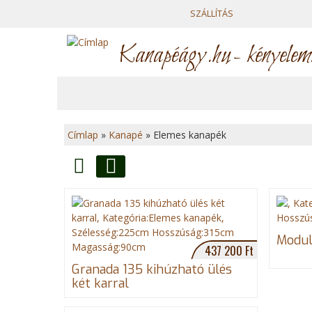
SZÁLLÍTÁS
Kanapéágy.hu
- kényelem
Címlap
»
Kanapé
»
Elemes kanapék
J
e
Lista
Rács
l
e
Modul
437 200 Ft
n
Granada 135 kihúzható ülés
két karral
l