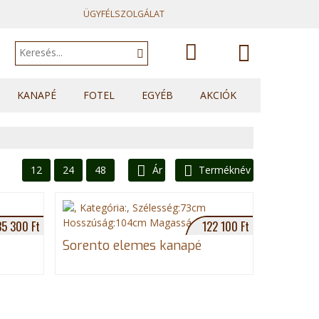
ÜGYFÉLSZOLGÁLAT
A kosár
KANAPÉ
FOTEL
EGYÉB
AKCIÓK
Kanapék
Fotelek
Heverők
üres.
Sarok kanapék
Fotelágyak
Franciaágyak
U sarkok
Ülőkék
Topperek
12
24
48
Ár
Terméknév
Elemes kanapék
35 300 Ft
122 100 Ft
Sorento elemes kanapé