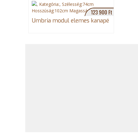
e
123 900 Ft
g
Umbria modul elemes kanapé
i
h
e
l
y