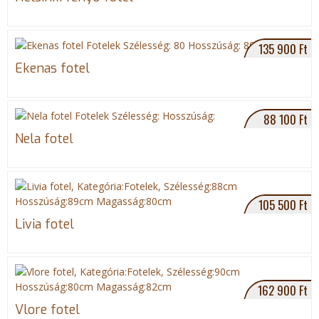
e
g
135 900 Ft
Ekenas fotel
i
h
88 100 Ft
e
Nela fotel
l
y
105 500 Ft
Livia fotel
162 900 Ft
Vlore fotel