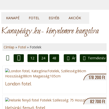
KANAPÉ
FOTEL
EGYÉB
AKCIÓK
Kanapék
Fotelek
Heverők
Kanapéágy.hu
- kényelemre hangolva
Sarok kanapék
Fotelágyak
Franciaágyak
U sarkok
Ülőkék
Topperek
Címlap
»
Fotel
»
Fotelek
Elemes kanapék
J
12
24
48
Ár
Terméknév
e
Lista
Rács
(aktív fül)
l
178 200 Ft
e
London fotel
n
82 700 Ft
l
Helsinki fenyő fotel