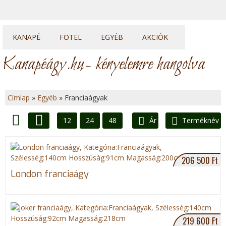
KANAPÉ
FOTEL
EGYÉB
AKCIÓK
Kanapék
Fotelek
Heverők
Kanapéágy.hu
- kényelemre hangolva
Sarok kanapék
Fotelágyak
Franciaágyak
U sarkok
Ülőkék
Topperek
Címlap
»
Egyéb
»
Franciaágyak
Elemes kanapék
J
12
24
48
Ár
Terméknév
e
Lista
Rács
l
206 500 Ft
e
London franciaágy
n
l
219 600 Ft