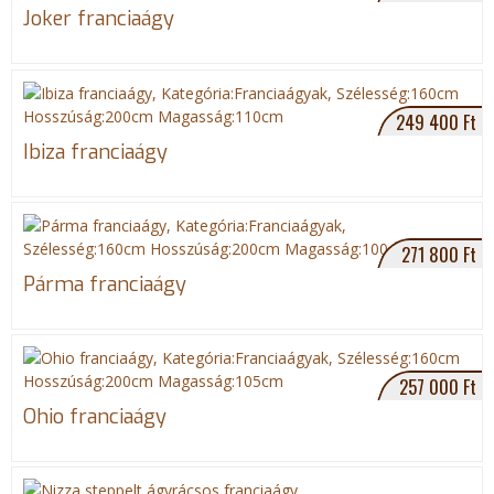
Joker franciaágy
e
g
i
249 400 Ft
Ibiza franciaágy
h
e
271 800 Ft
l
Párma franciaágy
y
257 000 Ft
Ohio franciaágy