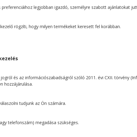
s preferenciáihoz legjobban igazdó, személyre szabott ajánlatokat ju
ezelő rögzíti, hogy milyen termékeket keresett fel korábban.
tkezelés
ogról és az információszabadságról szóló 2011. évi CXII. törvény (Infot
Ön hozzájárulása.
 válaszolni tudjunk az Ön számára.
m vagy telefonszám) megadása szükséges.