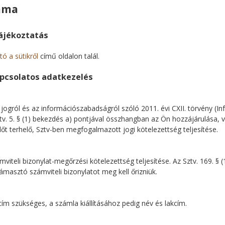
tama
tájékoztatás
ó a sütikről
című oldalon talál.
apcsolatos adatkezelés
gról és az információszabadságról szóló 2011. évi CXII. törvény (Infot
fotv. 5. § (1) bekezdés a) pontjával összhangban az Ön hozzájárulása,
lőt terhelő, Sztv-ben megfogalmazott jogi kötelezettség teljesítése.
viteli bizonylat-megőrzési kötelezettség teljesítése. Az Sztv. 169. §
ámasztó számviteli bizonylatot meg kell őrizniük.
ím szükséges, a számla kiállításához pedig név és lakcím.