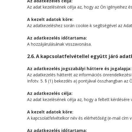
Az adatkezelés célja:
Az adat kezelésének célja az, hogy az Ön igényeihez é
A kezelt adatok köre:
Az adatkezeléshez során cookie-k segítségével az Adatk
Az adatkezelés időtartama:
A hozzájárulásának visszavonása.
2.6. A kapcsolatfelvétellel együtt járó ada
Az adatkezelés jogszabályi háttere és jogalapja:
Az adatkezelés hátterét az információs önrendelkezési j
Infotv. 5. § (1) bekezdés a) pontjával összhangban az 
Az adatkezelés célja:
Az adat kezelésének célja az, hogy a feltett kérdésére
A kezelt adatok köre:
A kapcsolatfelvételkor név és elérhetőség (e-mail cí
Az adatkezelés időtartama: