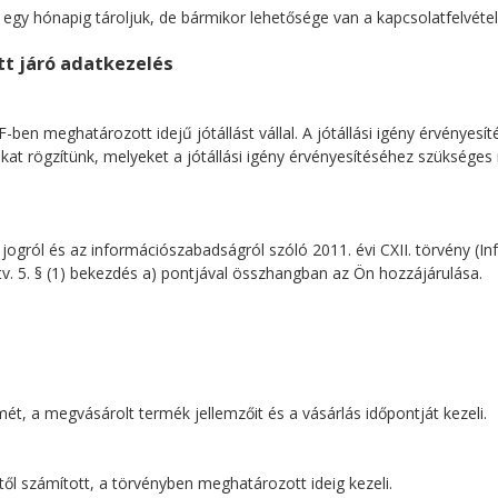
b egy hónapig tároljuk, de bármikor lehetősége van a kapcsolatfelvét
ütt járó adatkezelés
-ben meghatározott idejű jótállást vállal. A jótállási igény érvényes
okat rögzítünk, melyeket a jótállási igény érvényesítéséhez szükséges
ogról és az információszabadságról szóló 2011. évi CXII. törvény (Inf
fotv. 5. § (1) bekezdés a) pontjával összhangban az Ön hozzájárulása.
ét, a megvásárolt termék jellemzőit és a vásárlás időpontját kezeli.
től számított, a törvényben meghatározott ideig kezeli.