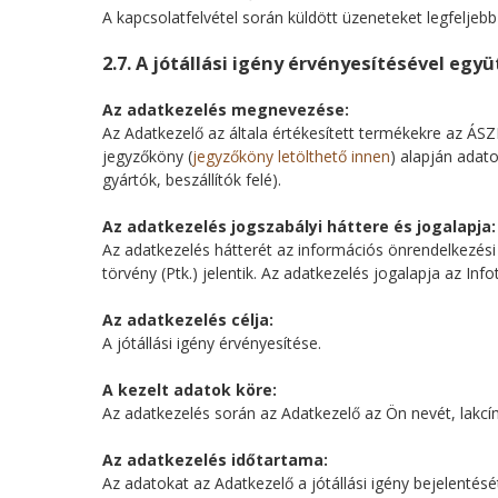
A kapcsolatfelvétel során küldött üzeneteket legfeljeb
2.7. A jótállási igény érvényesítésével egy
Az adatkezelés megnevezése:
Az Adatkezelő az általa értékesített termékekre az ÁSZF
jegyzőköny (
jegyzőköny letölthető innen
) alapján adat
gyártók, beszállítók felé).
Az adatkezelés jogszabályi háttere és jogalapja:
Az adatkezelés hátterét az információs önrendelkezési j
törvény (Ptk.) jelentik. Az adatkezelés jogalapja az In
Az adatkezelés célja:
A jótállási igény érvényesítése.
A kezelt adatok köre:
Az adatkezelés során az Adatkezelő az Ön nevét, lakcím
Az adatkezelés időtartama:
Az adatokat az Adatkezelő a jótállási igény bejelentésé