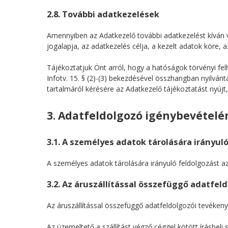
2.8. További adatkezelések
Amennyiben az Adatkezelő további adatkezelést kíván v
jogalapja, az adatkezelés célja, a kezelt adatok köre, 
Tájékoztatjuk Önt arról, hogy a hatóságok törvényi felh
Infotv. 15. § (2)-(3) bekezdésével összhangban nyilván
tartalmáról kérésére az Adatkezelő tájékoztatást nyújt,
3. Adatfeldolgozó igénybevételé
3.1. A személyes adatok tárolására irányul
A személyes adatok tárolására irányuló feldolgozást a
3.2. Az áruszállítással összefüggő adatfe
Az áruszállítással összefüggő adatfeldolgozói tevékeny
Az üzemeltető a szállítást végző céggel kötött írásbeli