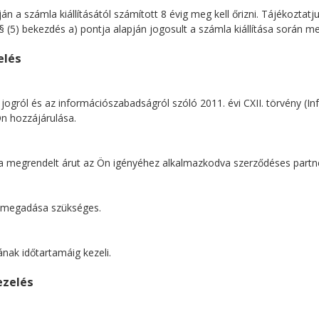
pján a számla kiállításától számított 8 évig meg kell őrizni. Tájékozta
 § (5) bekezdés a) pontja alapján jogosult a számla kiállítása során 
elés
ogról és az információszabadságról szóló 2011. évi CXII. törvény (Infot
Ön hozzájárulása.
gy a megrendelt árut az Ön igényéhez alkalmazkodva szerződéses part
ám megadása szükséges.
ának időtartamáig kezeli.
ezelés