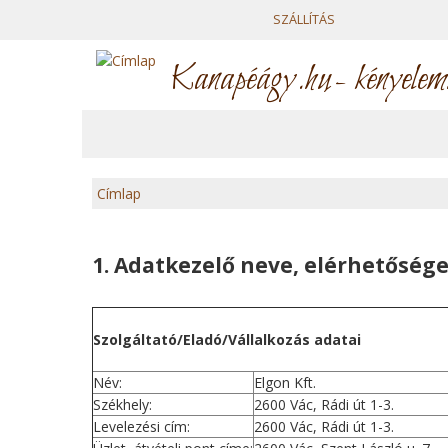
SZÁLLÍTÁS
Kanapéágy.hu
- kényelem
Címlap
J
e
1. Adatkezelő neve, elérhetősége
l
Szolgáltató/Eladó/Vállalkozás adatai
e
Név:
Elgon Kft.
n
Székhely:
2600 Vác, Rádi út 1-3.
l
Levelezési cím:
2600 Vác, Rádi út 1-3.