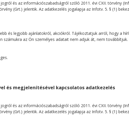
jogról és az információszabadságról szóló 2011. évi CXII. törvény (I
 törvény (Grt.) jelentik. Az adatkezelés jogalapja az Infotv. 5. § (1) bek
ssebb és legjobb ajánlatokról, akciókról. Tájékoztatjuk arról, hogy a
ban számukra az Ön személyes adatait nem adjuk át, nem továbbítjuk.
ges.
vel és megjelenítésével kapcsolatos adatkezelés
jogról és az információszabadságról szóló 2011. évi CXII. törvény (I
 törvény (Grt.) jelentik. Az adatkezelés jogalapja az Infotv. 5. § (1) bek