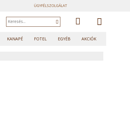
ÜGYFÉLSZOLGÁLAT
A kosár
KANAPÉ
FOTEL
EGYÉB
AKCIÓK
Kanapék
Fotelek
Heverők
üres.
Sarok kanapék
Fotelágyak
Franciaágyak
U sarkok
Ülőkék
Topperek
Elemes kanapék