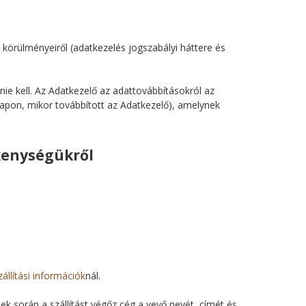
 körülményeiről (adatkezelés jogszabályi háttere és
nie kell. Az Adatkezelő az adattovábbításokról az
lapon, mikor továbbított az Adatkezelő), amelynek
ékenységükről
zállítási információk
nál.
ek során a szállítást végőz cég a vevő nevét, címét és