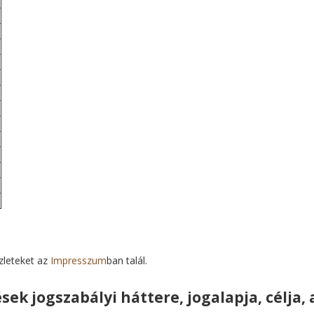
szleteket az
Impresszum
ban talál.
ek jogszabályi háttere, jogalapja, célja,