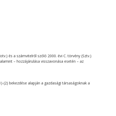
v.) és a számvitelről szóló 2000. évi C. törvény (Sztv.)
 valamint – hozzájárulása visszavonása esetén – az
 (1)-(2) bekezdése alapján a gazdasági társaságoknak a