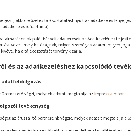
égezni, akkor előzetes tájékoztatatást nyújt az adatkezelés lényeges
az adatkezelés időtartama).
atalmazáson alapuló, írásbeli adatkéréseit az Adatkezelőnek teljesíte
tartást vezet (mely hatóságnak, milyen személyes adatot, milyen joga
 kivéve, ha a tájékoztatását törvény kizárja.
ről és az adatkezeléshez kapcsolódó tev
ó adatfeldolgozás
z üzemeltető végzi, melynek adatait megtalálja az
Impresszumban
.
ldolgozói tevékenység
séget az áruszállító partnereink végzik, melyek adatait megtalálja a
S
 szerződés alapján közreműködik a megrendelt áru kiszállításában. Enn