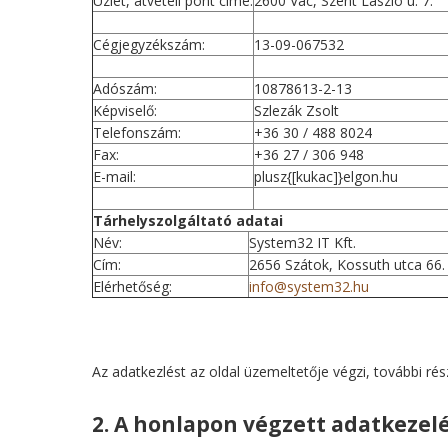
Üzlet, átvételi pont címe:
2600 Vác, Szent László u. 7.
e
Cégjegyzékszám:
13-09-067532
g
Adószám:
10878613-2-13
i
Képviselő:
Szlezák Zsolt
Telefonszám:
+36 30 / 488 8024
h
Fax:
+36 27 / 306 948
E-mail:
plusz{[kukac]}elgon.hu
e
Tárhelyszolgáltató adatai
l
Név:
System32 IT Kft.
Cím:
2656 Szátok, Kossuth utca 66.
y
Elérhetőség:
info@system32.hu
Az adatkezlést az oldal üzemeltetője végzi, további ré
2. A honlapon végzett adatkezelés