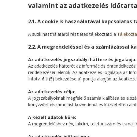
valamint az adatkezelés időtar
2.1. A cookie-k használatával kapcsolatos 
A sütik használatáról részletes tájékoztató a
Tájékoztat
2.2. A megrendeléssel és a számlázással k
Az adatkezelés jogszabályi háttere és jogalapja:
Az adatkezelés hátterét az információs önrendelkezési jo
rendelkezései jelentik. Az adatkezelés jogalapja az In
Infotv. 6 § (5) bekezdése a) pontja alapján az Adatkeze
Az adatkezelés célja:
A jogszabályoknak megfelelő számla kiállítása és a szám
könyvviteli elszámolást közvetlenül és közvetetten alát
A kezelt adatok köre:
A megrendeléshez név, lakcím, telefonszám és e-mail c
Az adatkezelés időtartama: