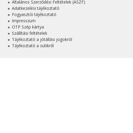
Általános Szerződési Feltételek (ÁSZF)
e
Adatkezelési tájékoztató
Fogyasztói tájékoztató
g
Impresszum
OTP Szép kártya
i
Szállítási feltételek
Tájékoztató a jótállási jogokról
h
Tájékoztató a sütikről
e
l
y